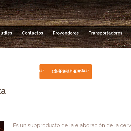
utiles
Contactos
Proveedores
Transportadores
es
Pulpas (Secas)
Pulpas (Húmidas)
Silagens / Paja
Contacte-nos
za
Es un subproducto de la elaboración de la cerv