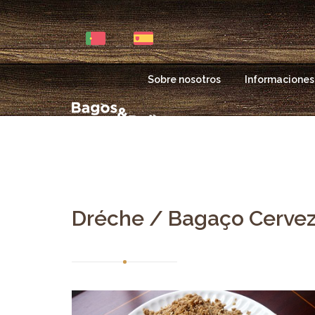
Sobre nosotros
Informaciones 
Home
Cereales
Bagaços / Dréch
Dréche / Bagaço Cerve