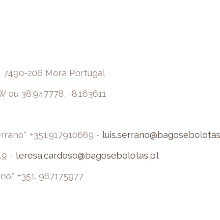
. 7490-206 Mora Portugal
W ou 38.947778, -8.163611
errano* +351.917910669 -
luis.serrano@bagosebolotas
19 -
teresa.cardoso@bagosebolotas.pt
no* +351. 967175977