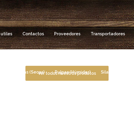
utiles
Contactos
Proveedores
Transportadores
es
Pulpas (Secas)
Pulpas (Húmidas)
Silagens / Paja
Ver todos nuestros produtos