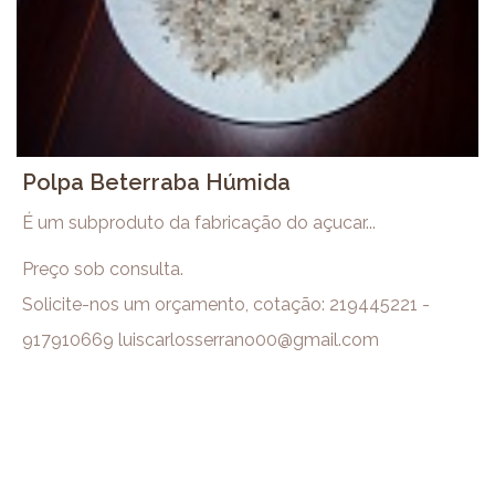
Polpa Beterraba Húmida
É um subproduto da fabricação do açucar...
Preço sob consulta.
Solicite-nos um orçamento, cotação: 219445221 -
917910669 luiscarlosserrano00@gmail.com