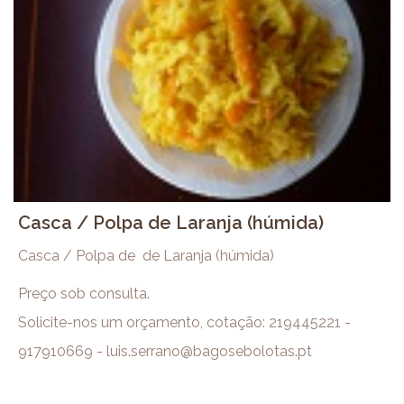
Casca / Polpa de Laranja (húmida)
Casca / Polpa de de Laranja (húmida)
Preço sob consulta.
Solicite-nos um orçamento, cotação: 219445221 -
917910669 - luis.serrano@bagosebolotas.pt